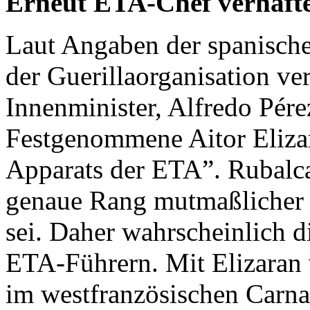
Erneut ETA-Chef verhaft
Laut Angaben der spanischen
der Guerillaorganisation ve
Innenminister, Alfredo Pére
Festgenommene Aitor Elizar
Apparats der
ETA
”. Rubalc
genaue Rang mutmaßliche
sei. Daher wahrscheinlich 
ETA
-Führern. Mit Elizaran
im westfranzösischen Carn